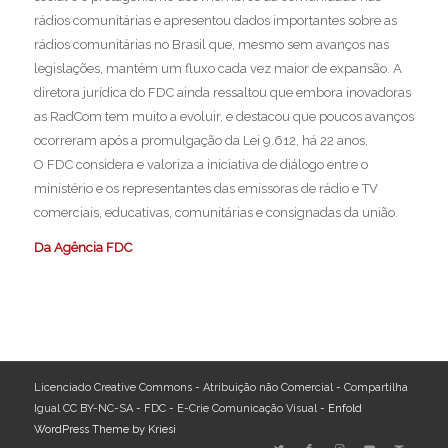
rádios comunitárias e apresentou dados importantes sobre as
rádios comunitárias no Brasil que, mesmo sem avanços nas
legislações, mantém um fluxo cada vez maior de expansão. A
diretora jurídica do FDC ainda ressaltou que embora inovadoras
as RadCom tem muito a evoluir, e destacou que poucos avanços
ocorreram após a promulgação da Lei 9.612, há 22 anos. ⁣ ⁣⁣⁣
O FDC considera e valoriza a iniciativa de diálogo entre o
ministério e os representantes das emissoras de rádio e TV
comerciais, educativas, comunitárias e consignadas da união.
Da Agência FDC
Licenciado Creative Commons - Atribuição não Comercial - Compartilha
Igual CC BY-NC-SA - FDC - E-Crie Comunicação Visual -
Enfold
WordPress Theme by Kriesi