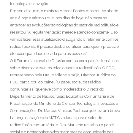
tecnologia e inovação. ⁣⁣⁣⁣
Em seu discurso, o ministro Marcos Pontes mostrou-se aberto
ao diálogo e afirmou que, nos dias de hoje, não basta só
entender as evoluções tecnológicas do setor de radiodifusão e
ressaltou “A regulamentação merece atenção constante. E só
vamos fazer essa atualização dialogando diretamente com os
radiodifusores. É preciso desburocratizar para quem produz e
oferecer qualidade de vida para as pessoas”. ⁣⁣⁣⁣
O II Fórum Nacional de Difusão contou com painéis temáticos
sobre diversos assuntos relacionados a radiodifusão. O FDC,
representado pela Dra. Marilene Araújo, Diretora Jurídica do
FDC, participou do painel “O papel social das rádios
comunitárias” que teve como moderador o Diretor do
Departamento de Radiodifusão Educativa Comunitária e de
Fiscalização, do Ministério da Ciência, Tecnologia, Inovações e
Comunicações, Dr. Marcus Vinícius Paolucci que fez um breve
balanço das ações do MCTIC voltadas para o setor de
radiodifusão comunitária. A Dra. Marilene ressaltou o papel
social e o protagonismo dos membros da comunidade nas