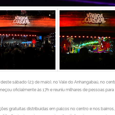
 deste sábado (23 de maio), no Vale do Anhangabaú, no centro
omeçou oficialmente às 17h e reuniu milhares de pessoas pa
s gratuitas distribuídas em palcos no centro e nos bairros, 