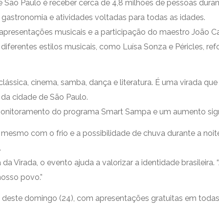
 de São Paulo é receber cerca de 4,8 milhões de pessoas dur
a, gastronomia e atividades voltadas para todas as idades.
 apresentações musicais e a participação do maestro João 
ferentes estilos musicais, como Luísa Sonza e Péricles, ref
ássica, cinema, samba, dança e literatura. É uma virada que 
a da cidade de São Paulo.
onitoramento do programa Smart Sampa e um aumento significa
esmo com o frio e a possibilidade de chuva durante a noite. 
.
 da Virada, o evento ajuda a valorizar a identidade brasileira.
nosso povo.”
e deste domingo (24), com apresentações gratuitas em todas 